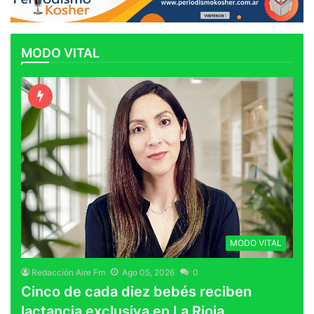
MODO VITAL
MODO VITAL
Redacción Aire Fm
Ago 05, 2026
0
Cinco de cada diez bebés reciben
lactancia exclusiva en La Rioja