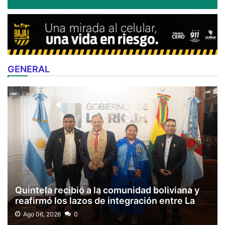
GENERAL
Quintela recibió a la comunidad boliviana y
reafirmó los lazos de integración entre La
Rioja y el país vecino
Ago 06, 2026
0