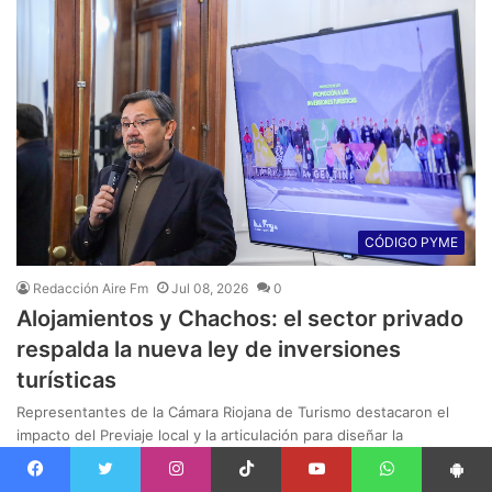
CÓDIGO PYME
Redacción Aire Fm
Jul 08, 2026
0
Alojamientos y Chachos: el sector privado
respalda la nueva ley de inversiones
turísticas
Representantes de la Cámara Riojana de Turismo destacaron el
impacto del Previaje local y la articulación para diseñar la
normativa.
Facebook
Twitter
Instagram
Tiktok
Youtube
WhatsApp