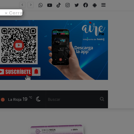
WhatsApp
Youtube
Tiktok
Instagram
Twitter
Facebook
PlayStore
Sidebar
× Cerrar
℃
19
Cambiar
Buscar
La Rioja
modo