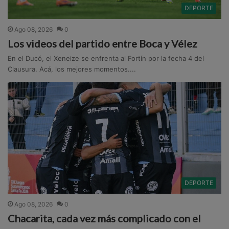
DEPORTE
Ago 08, 2026
0
Los videos del partido entre Boca y Vélez
En el Ducó, el Xeneize se enfrenta al Fortín por la fecha 4 del
Clausura. Acá, los mejores momentos....
DEPORTE
Ago 08, 2026
0
Chacarita, cada vez más complicado con el