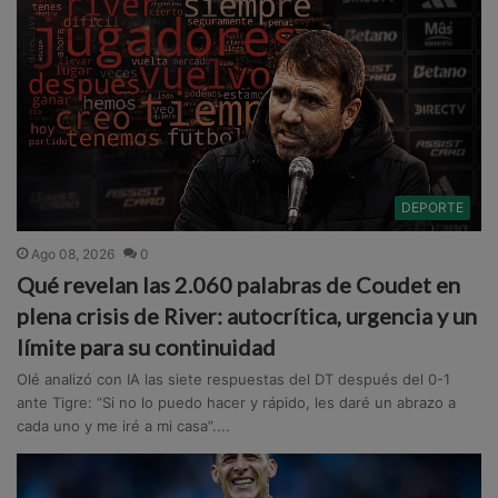
DEPORTE
Ago 08, 2026
0
Qué revelan las 2.060 palabras de Coudet en
plena crisis de River: autocrítica, urgencia y un
límite para su continuidad
Olé analizó con IA las siete respuestas del DT después del 0-1
ante Tigre: “Si no lo puedo hacer y rápido, les daré un abrazo a
cada uno y me iré a mi casa”....