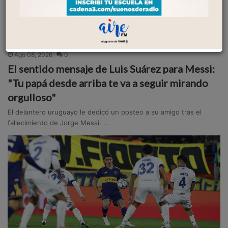
DEPORTE
Ago 08, 2026
0
El sentido mensaje de Luis Suárez para Messi:
"Tu papá desde arriba te va a seguir mirando
orgulloso"
El delantero uruguayo le dedicó un posteo a su amigo tras el
fallecimiento de Jorge Messi. ...