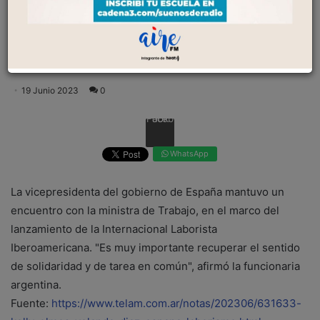
mantuvo un encuentro con la ministra de
Trabajo, en el marco del lanzamiento de la
Internacional Laborista Iberoamericana. "Es muy
importante recuperar el se...
19 Junio 2023
0
Facebook
WhatsApp
La vicepresidenta del gobierno de España mantuvo un
encuentro con la ministra de Trabajo, en el marco del
lanzamiento de la Internacional Laborista
Iberoamericana. "Es muy importante recuperar el sentido
de solidaridad y de tarea en común", afirmó la funcionaria
argentina.
Fuente:
https://www.telam.com.ar/notas/202306/631633-