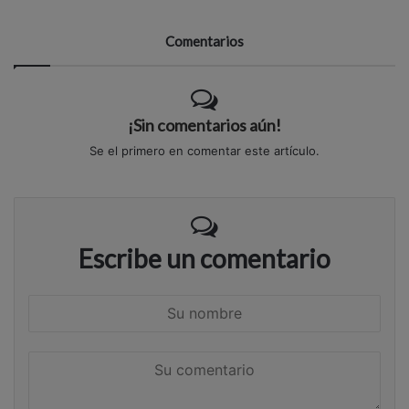
Comentarios
¡Sin comentarios aún!
Se el primero en comentar este artículo.
Escribe un comentario
S
u
n
S
o
u
m
c
b