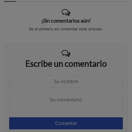
¡Sin comentarios aún!
Se el primero en comentar este artículo.
Escribe un comentario
S
u
n
S
o
u
m
c
b
o
r
m
e
e