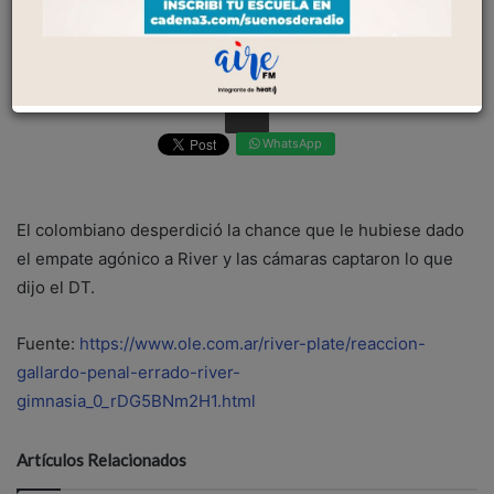
cámaras captaron lo que dijo el DT....
03 Noviembre 2025
0
Facebook
WhatsApp
El colombiano desperdició la chance que le hubiese dado
el empate agónico a River y las cámaras captaron lo que
dijo el DT.
Fuente:
https://www.ole.com.ar/river-plate/reaccion-
gallardo-penal-errado-river-
gimnasia_0_rDG5BNm2H1.html
Artículos Relacionados