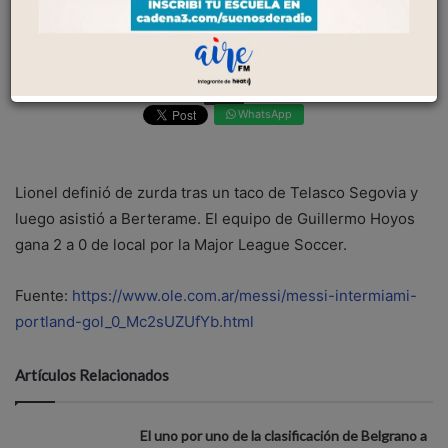
17 Mayo 2026
0
Facebook
WhatsApp
Lionel definió de zurda tras un taco de Telasco Segovia y
luego asistió a Berterame. El equipo de Guillermo Hoyos
gana 2 a 0 de local por la Major League Soccer.
Fuente:
https://www.ole.com.ar/messi/messi-intermiami-
portland-gol_0_Mc2sUZUfYb.html
Artículos Relacionados
El uno por uno de la clasificación de Belgrano a