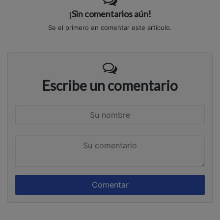
¡Sin comentarios aún!
Se el primero en comentar este artículo.
Escribe un comentario
S
u
n
S
o
u
m
c
b
o
r
m
e
e
n
t