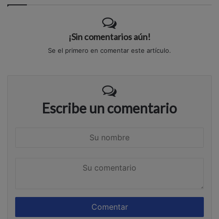
¡Sin comentarios aún!
Se el primero en comentar este artículo.
Escribe un comentario
S
u
n
S
o
u
m
c
b
o
r
m
e
e