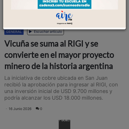
GENERAL
Escuchar artículo
Vicuña se suma al RIGI y se
convierte en el mayor proyecto
minero de la historia argentina
La iniciativa de cobre ubicada en San Juan
recibió la aprobación para ingresar al RIGI, con
una inversión inicial de USD 9.700 millones y
podría alcanzar los USD 18.000 millones.
16 Junio 2026
0
Facebook