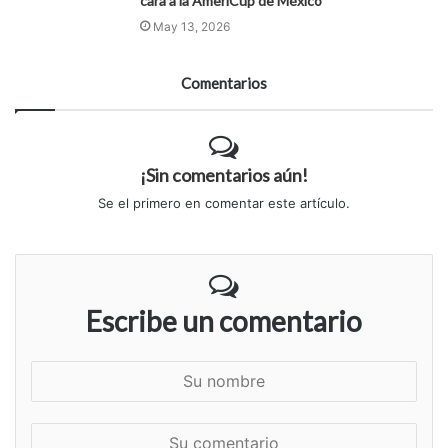
cara a la AmeriCup de México
May 13, 2026
Comentarios
¡Sin comentarios aún!
Se el primero en comentar este artículo.
Escribe un comentario
S
u
n
S
o