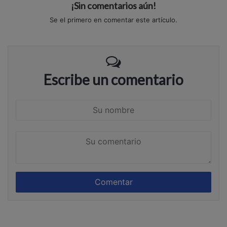
¡Sin comentarios aún!
Se el primero en comentar este artículo.
Escribe un comentario
S
u
n
S
o
u
m
c
b
o
r
m
e
e
n
t
a