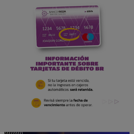
r
i
o