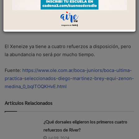
Facebook
WhatsApp
El Xeneize ya tiene a cuatro refuerzos a disposición, pero
la abundancia no será por mucho tiempo.
Fuente:
https://www.ole.com.ar/boca-juniors/boca-ultima-
practica-seleccionados-diego-martinez-brey-equi-zenon-
medina_0_bqITOQKHvE.html
Artículos Relacionados
¿Qué dorsales eligieron los primeros cuatro
refuerzos de River?
Jul 09, 2024