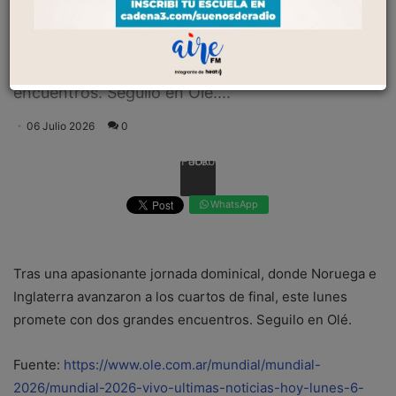
Tras una apasionante jornada dominical, donde
Noruega e Inglaterra avanzaron a los cuartos de
final, este lunes promete con dos grandes
encuentros. Seguilo en Olé....
06 Julio 2026
0
Facebook
WhatsApp
Tras una apasionante jornada dominical, donde Noruega e
Inglaterra avanzaron a los cuartos de final, este lunes
promete con dos grandes encuentros. Seguilo en Olé.
Fuente:
https://www.ole.com.ar/mundial/mundial-
2026/mundial-2026-vivo-ultimas-noticias-hoy-lunes-6-