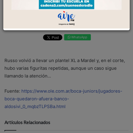
el corte, hubo varias figuritas repetidas, aunque
un caso sigue llamando la atención......
31 Agosto 2025
0
WhatsApp
Russo volvió a llevar un plantel XL a Mardel y, en el corte,
hubo varias figuritas repetidas, aunque un caso sigue
llamando la atención...
Fuente:
https://www.ole.com.ar/boca-juniors/jugadores-
boca-quedaron-afuera-banco-
aldosivi_0_mqbzTLPSBa.html
Artículos Relacionados