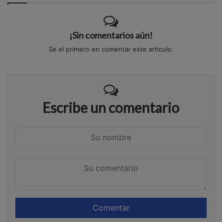
¡Sin comentarios aún!
Se el primero en comentar este artículo.
Escribe un comentario
S
u
n
S
o
u
m
c
b
o
r
m
e
e