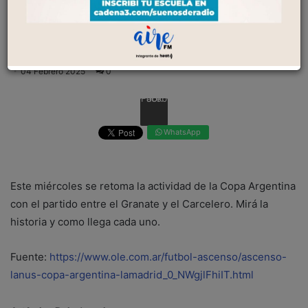
Argentina con el partido entre el Granate y el
Carcelero. Mirá la historia y como llega cada
uno....
04 Febrero 2025
0
Facebook
WhatsApp
Este miércoles se retoma la actividad de la Copa Argentina
con el partido entre el Granate y el Carcelero. Mirá la
historia y como llega cada uno.
Fuente:
https://www.ole.com.ar/futbol-ascenso/ascenso-
lanus-copa-argentina-lamadrid_0_NWgjlFhiIT.html