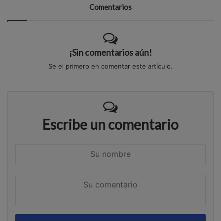
Comentarios
¡Sin comentarios aún!
Se el primero en comentar este artículo.
Escribe un comentario
S
u
n
S
o
u
m
c
b
o
r
m