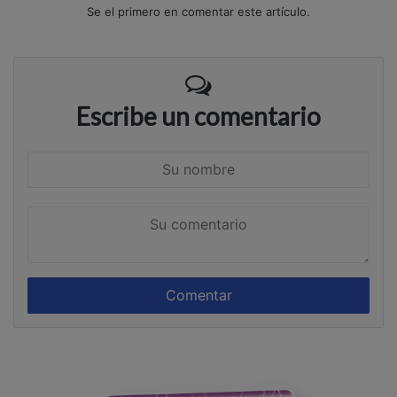
Se el primero en comentar este artículo.
Escribe un comentario
S
u
n
S
o
u
m
c
b
o
r
m
e
e
n
t
a
r