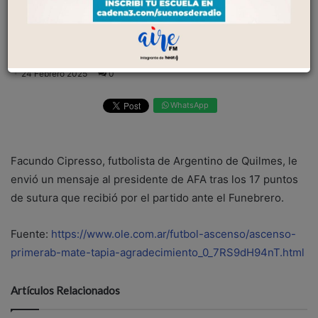
Quilmes, le envió un mensaje al presidente de
AFA tras los 17 puntos de sutura que recibió por
el partido ante el Funebrero....
24 Febrero 2025
0
WhatsApp
Facundo Cipresso, futbolista de Argentino de Quilmes, le
envió un mensaje al presidente de AFA tras los 17 puntos
de sutura que recibió por el partido ante el Funebrero.
Fuente:
https://www.ole.com.ar/futbol-ascenso/ascenso-
primerab-mate-tapia-agradecimiento_0_7RS9dH94nT.html
Artículos Relacionados