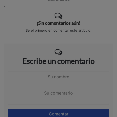
¡Sin comentarios aún!
Se el primero en comentar este artículo.
Escribe un comentario
S
u
n
S
o
u
m
c
b
o
r
m
e