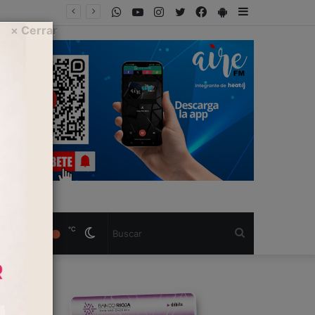
WhatsApp
Youtube
Instagram
Twitter
Facebook
PlayStore
Sidebar
s todo
× Cerrar
℃
Cambiar
Buscar
modo