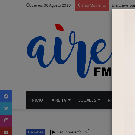
Dia clave pa
Jueves, 06 Agosto 2026
Último Momento
Facebook
INICIO
AIRE TV
LOCALES
RINCONES
Twitter
Instagram
Youtube
Deportes
Escuchar artículo