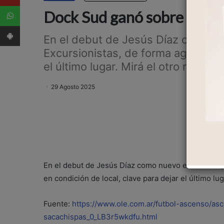
WhatsApp
Dock Sud ganó sobre la hora
App Android
En el debut de Jesús Díaz como nu
Excursionistas, de forma agónica y 
el último lugar. Mirá el otro resultad
29 Agosto 2025
En el debut de Jesús Díaz como nuevo entrenador, 
en condición de local, clave para dejar el último lug
Fuente:
https://www.ole.com.ar/futbol-ascenso/a
sacachispas_0_LB3r5wkdfu.html