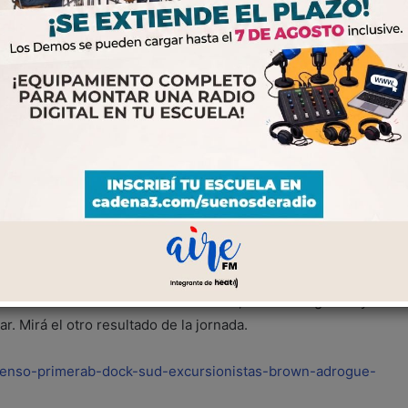
 y salió del fondo
evo entrenador, el Docke venció 1-0 a
en condición de local, clave para dejar
o de l...
0
Facebook
WhatsApp
el Docke venció 1-0 a Excursionistas, de forma agónica y
ar. Mirá el otro resultado de la jornada.
scenso-primerab-dock-sud-excursionistas-brown-adrogue-