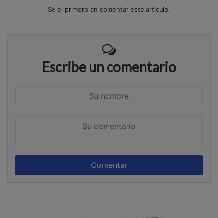
Se el primero en comentar este artículo.
Escribe un comentario
S
u
n
S
o
u
m
c
b
o
r
m
e
e
n
t
a
r