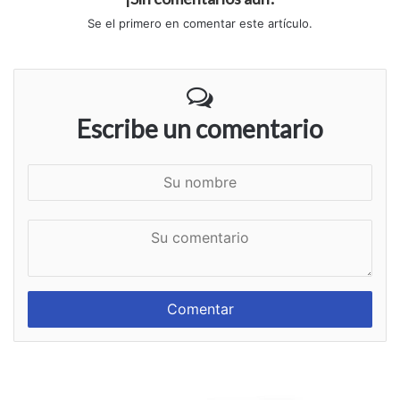
Se el primero en comentar este artículo.
Escribe un comentario
S
u
n
S
o
u
m
c
b
o
r
m
e
e
n
t
a
r