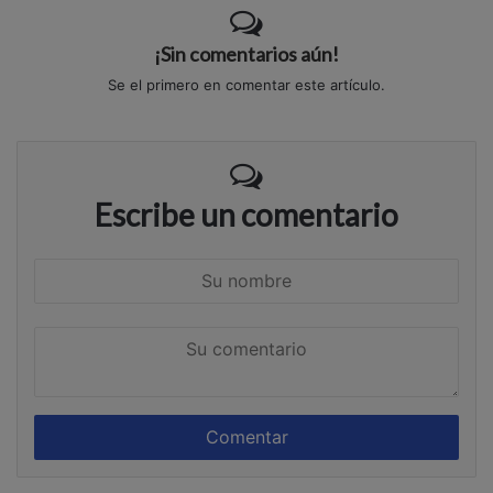
¡Sin comentarios aún!
Se el primero en comentar este artículo.
Escribe un comentario
S
u
n
S
o
u
m
c
b
o
r
m
e
e
n