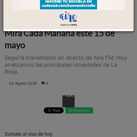
AIRE TV
Escuchar artículo
Mirá Cada Mañana este 15 de
mayo
Seguí la transmisión en directo de Aire FM. Hoy
analizamos las principales novedades de La
Rioja.
03 Agosto 2026
0
Facebook
WhatsApp
Sumate al vivo de hoy