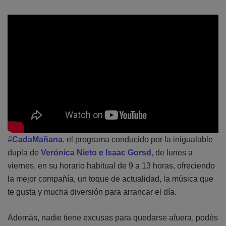
#
CadaMañana
,
el programa conducido por la inigualable
dupla de
Verónica Nieto e Isaac Gorsd
,
de lunes a
viernes, en su horario habitual de 9 a 13 horas, ofreciendo
la mejor compañía, un toque de actualidad, la música que
te gusta y mucha diversión para arrancar el día.
Además, nadie tiene excusas para quedarse afuera, podés